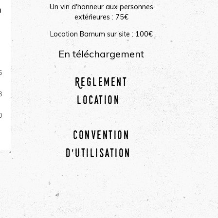
Un vin d'honneur aux personnes
i
extérieures : 75€
2
Location Barnum sur site : 100€
9
En téléchargement
6
Reglement
3
location
0
Convention
d'utilisation