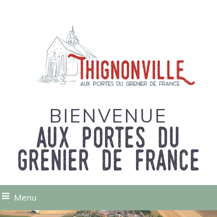
BIENVENUE
aux portes du
grenier de france
Menu