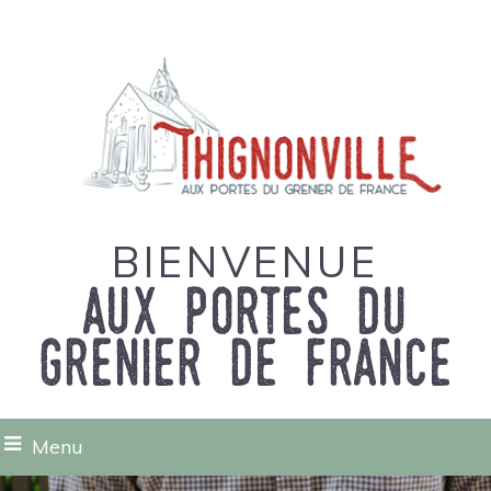
BIENVENUE
aux portes du
grenier de france
Menu