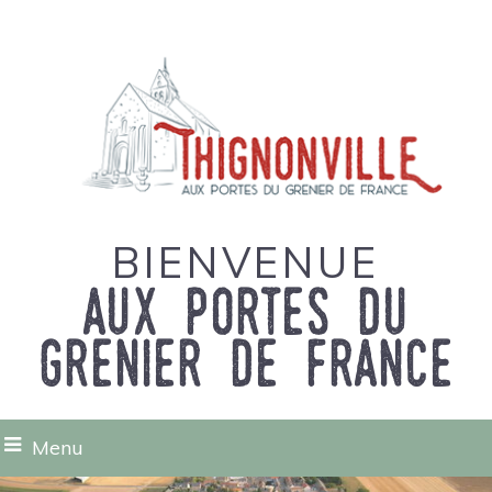
BIENVENUE
aux portes du
grenier de france
Menu