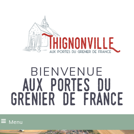
BIENVENUE
aux portes du
grenier de france
Menu